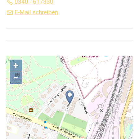
0340 - 617330
E-Mail schreiben
+
−